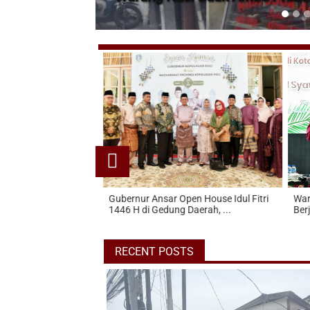
e Rahmatullah
Gubernur Ansar Open House Idul Fitri
Warga
Jhon Jambi
1446 H di Gedung Daerah, ...
Berj
RECENT POSTS