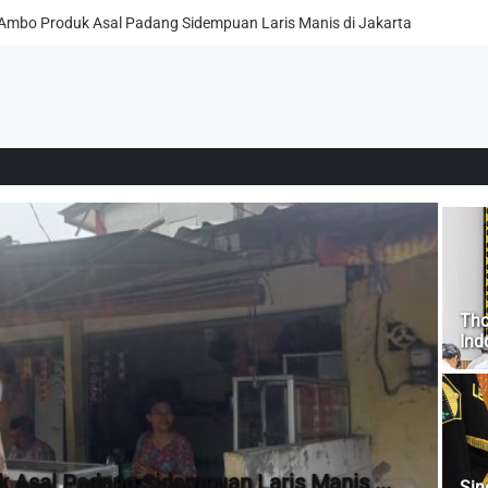
Ambo Produk Asal Padang Sidempuan Laris Manis di Jakarta
Tho
Ind
Asal Padang Sidempuan Laris Manis ...
ah Sahabat Kami Pa Jhon Jambi
Sin